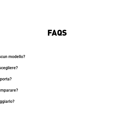
FAQS
ascun modello?
scegliere?
sporta?
 imparare?
ggiarlo?