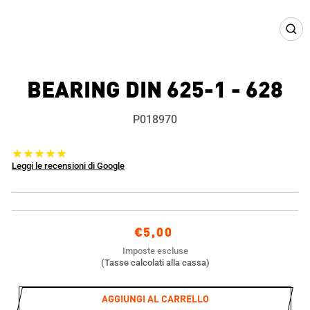
CHIU
(ESC
BEARING DIN 625-1 - 628
P018970
★★★★★
Leggi le recensioni di Google
Prezzo
€5,00
di
Imposte escluse
listino
(Tasse calcolati alla cassa)
AGGIUNGI AL CARRELLO