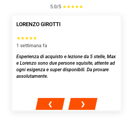
5.0/5
★★★★★
LORENZO GIROTTI
MAU
★★★★★
★★
1 settimana fa
3 me
e
Esperienza di acquisto e lezione da 5 stelle, Max
Rac
KI
e Lorenzo sono due persone squisite, attente ad
Gard
è
ogni esigenza e super disponibili. Da provare
ed e
e
assolutamente.
mi h
a
qual
❮
❯