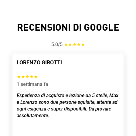
RECENSIONI DI GOOGLE
5.0/5
★★★★★
LORENZO GIROTTI
MAU
★★★★★
★★
1 settimana fa
3 me
e
Esperienza di acquisto e lezione da 5 stelle, Max
Rac
KI
e Lorenzo sono due persone squisite, attente ad
Gard
è
ogni esigenza e super disponibili. Da provare
ed e
e
assolutamente.
mi h
a
qual