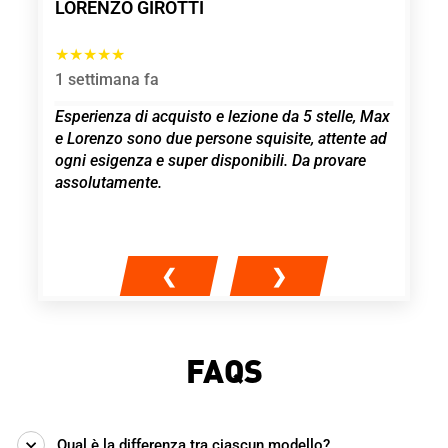
LORENZO GIROTTI
MAU
★★★★★
★★
1 settimana fa
3 me
e
Esperienza di acquisto e lezione da 5 stelle, Max
Rac
KI
e Lorenzo sono due persone squisite, attente ad
Gard
è
ogni esigenza e super disponibili. Da provare
ed e
e
assolutamente.
mi h
a
qual
❮
❯
FAQS
Qual è la differenza tra ciascun modello?